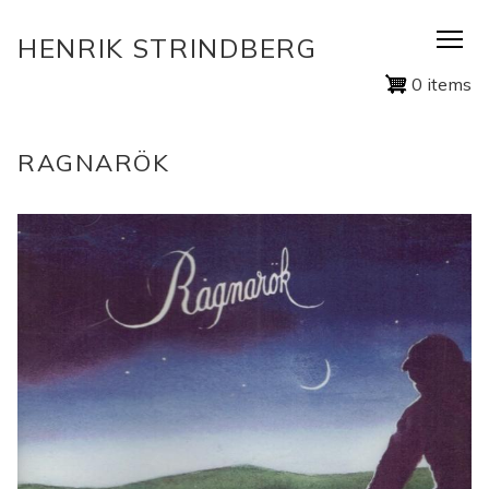
Skip
HENRIK STRINDBERG
to
main
0 items
content
RAGNARÖK